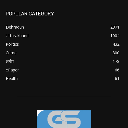
POPULAR CATEGORY
Dehradun
2371
Uttarakhand
1004
Politics
432
Crime
300
आरोप
178
ePaper
66
Health
61