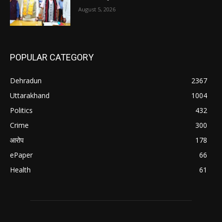
August 5, 2026
POPULAR CATEGORY
Dehradun
2367
Uttarakhand
1004
Politics
432
Crime
300
आरोप
178
ePaper
66
Health
61