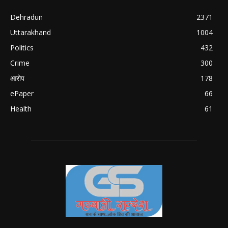
Dehradun
2371
Uttarakhand
1004
Politics
432
Crime
300
आरोप
178
ePaper
66
Health
61