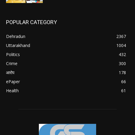
POPULAR CATEGORY
Dehradun
2367
Uttarakhand
1004
Politics
432
Crime
300
आरोप
178
ePaper
66
Health
61