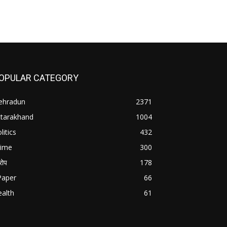
OPULAR CATEGORY
ehradun
2371
ttarakhand
1004
litics
432
rime
300
ोप
178
Paper
66
alth
61