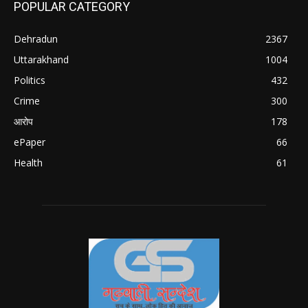
POPULAR CATEGORY
Dehradun
2367
Uttarakhand
1004
Politics
432
Crime
300
आरोप
178
ePaper
66
Health
61