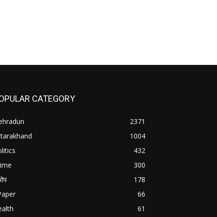
OPULAR CATEGORY
ehradun
2371
ttarakhand
1004
litics
432
rime
300
ोप
178
Paper
66
alth
61