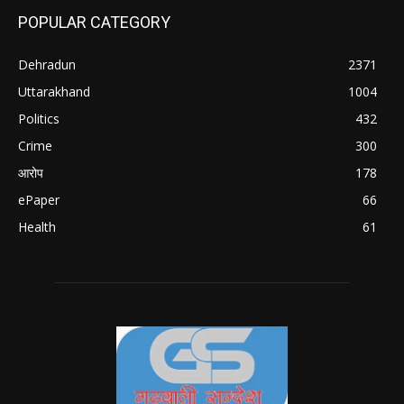
POPULAR CATEGORY
Dehradun
2371
Uttarakhand
1004
Politics
432
Crime
300
आरोप
178
ePaper
66
Health
61