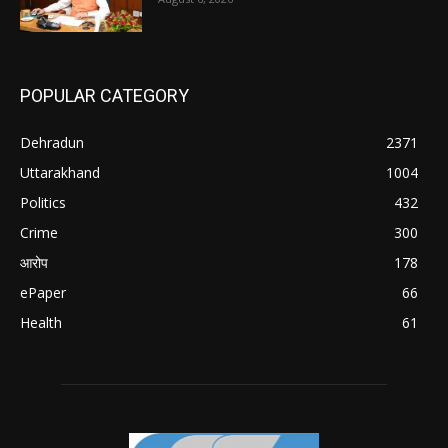
POPULAR CATEGORY
Dehradun
2371
Uttarakhand
1004
Politics
432
Crime
300
आरोप
178
ePaper
66
Health
61