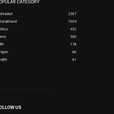
OPULAR CATEGORY
ehradun
2367
ttarakhand
1004
litics
432
rime
300
ोप
178
Paper
66
alth
61
OLLOW US