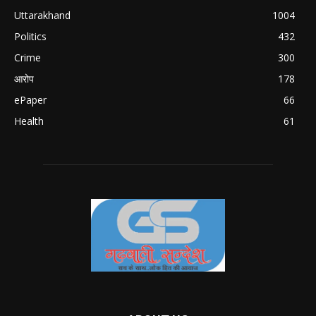
Uttarakhand
1004
Politics
432
Crime
300
आरोप
178
ePaper
66
Health
61