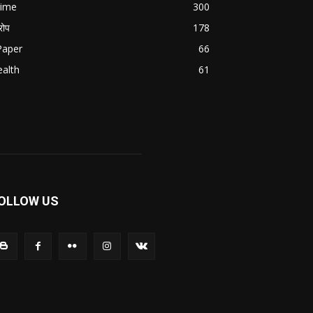
rime
300
ोप
178
Paper
66
alth
61
OLLOW US