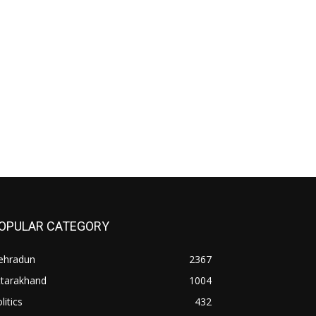
OPULAR CATEGORY
ehradun
2367
ttarakhand
1004
litics
432