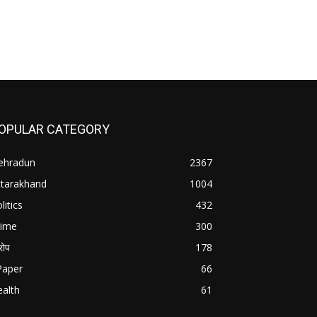
OPULAR CATEGORY
ehradun
2367
ttarakhand
1004
litics
432
rime
300
ोप
178
Paper
66
alth
61