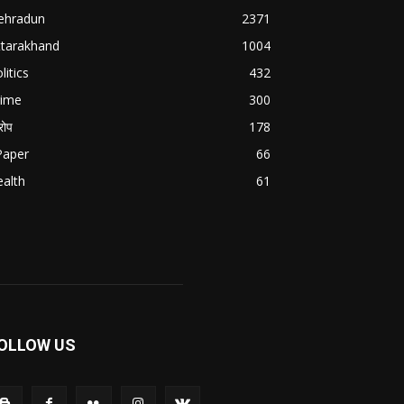
ehradun
2371
ttarakhand
1004
litics
432
rime
300
ोप
178
Paper
66
alth
61
OLLOW US