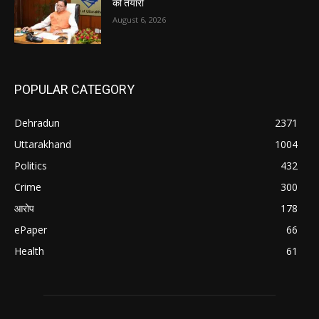
की तैयारी
August 6, 2026
POPULAR CATEGORY
Dehradun
2371
Uttarakhand
1004
Politics
432
Crime
300
आरोप
178
ePaper
66
Health
61