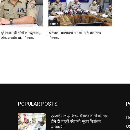
Crime
 हुई लाखों की चोरी का खुलासा,
डोईवाला आत्महत्या मामला: पति और ननद
 अंतरराज्यीय चोर गिरफ्तार
गिरफ्तार
POPULAR POSTS
P
एसआईआर प्रक्रिया में मतदाताओं को नहीं
D
होने दी जाएगी परेशानी: मुख्य निर्वाचन
U
अधिकारी