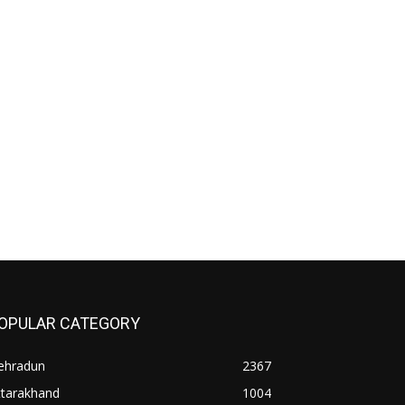
OPULAR CATEGORY
ehradun
2367
ttarakhand
1004