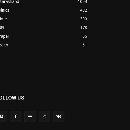
ttarakhand
1004
litics
432
rime
300
ोप
178
Paper
66
alth
61
OLLOW US