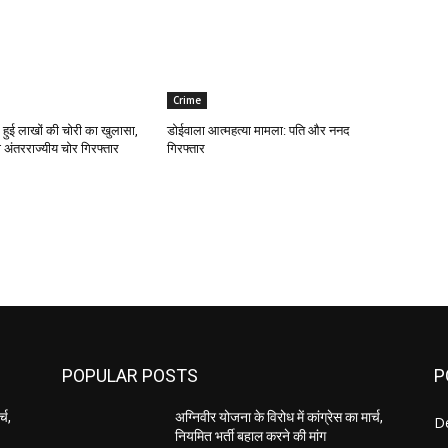
Crime
 हुई लाखों की चोरी का खुलासा,
डोईवाला आत्महत्या मामला: पति और ननद
 अंतरराज्यीय चोर गिरफ्तार
गिरफ्तार
POPULAR POSTS
P
्च,
अग्निवीर योजना के विरोध में कांग्रेस का मार्च,
D
नियमित भर्ती बहाल करने की मांग