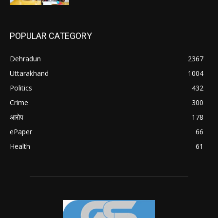
POPULAR CATEGORY
Dehradun
2367
Uttarakhand
1004
Politics
432
Crime
300
आरोप
178
ePaper
66
Health
61