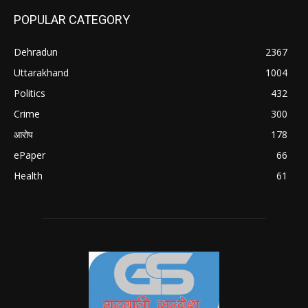
POPULAR CATEGORY
Dehradun
2367
Uttarakhand
1004
Politics
432
Crime
300
आरोप
178
ePaper
66
Health
61