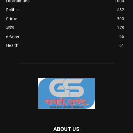
Uttarakhand
1004
Politics
432
Crime
300
आरोप
178
ePaper
66
Health
61
ABOUT US